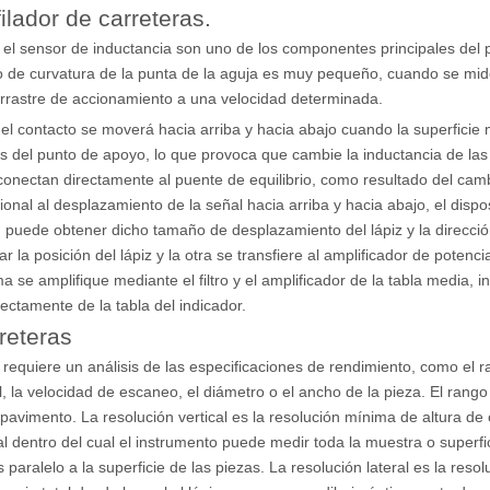
ilador de carreteras.
y el sensor de inductancia son uno de los componentes principales del p
 de curvatura de la punta de la aguja es muy pequeño, cuando se mide l
 arrastre de accionamiento a una velocidad determinada.
 el contacto se moverá hacia arriba y hacia abajo cuando la superficie
s del punto de apoyo, lo que provoca que cambie la inductancia de las
 conectan directamente al puente de equilibrio, como resultado del cam
ional al desplazamiento de la señal hacia arriba y hacia abajo, el disp
e, puede obtener dicho tamaño de desplazamiento del lápiz y la direcció
r la posición del lápiz y la otra se transfiere al amplificador de potenc
e amplifique mediante el filtro y el amplificador de la tabla media, ingr
rectamente de la tabla del indicador.
reteras
 requiere un análisis de las especificaciones de rendimiento, como el rang
, la velocidad de escaneo, el diámetro o el ancho de la pieza. El rango 
pavimento. La resolución vertical es la resolución mínima de altura de 
al dentro del cual el instrumento puede medir toda la muestra o superfic
 paralelo a la superficie de las piezas. La resolución lateral es la resol