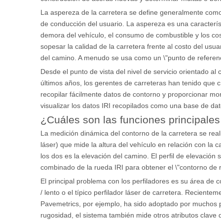
La aspereza de la carretera se define generalmente como un
de conducción del usuario. La aspereza es una característi
demora del vehículo, el consumo de combustible y los cos
sopesar la calidad de la carretera frente al costo del u
del camino. A menudo se usa como un \"punto de referencia
Desde el punto de vista del nivel de servicio orientado a
últimos años, los gerentes de carreteras han tenido que c
recopilar fácilmente datos de contorno y proporcionar mo
visualizar los datos IRI recopilados como una base de dat
¿Cuáles son las funciones principales 
La medición dinámica del contorno de la carretera se reali
láser) que mide la altura del vehículo en relación con la c
los dos es la elevación del camino. El perfil de elevació
combinado de la rueda IRI para obtener el \"contorno de r
El principal problema con los perfiladores es su área de
/ lento o el típico perfilador láser de carretera. Recient
Pavemetrics, por ejemplo, ha sido adoptado por muchos p
rugosidad, el sistema también mide otros atributos clave 