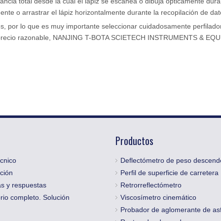
tancia total desde la cual el lápiz se escanea o dibuja ópticamente dur
te o arrastrar el lápiz horizontalmente durante la recopilación de da
es, por lo que es muy importante seleccionar cuidadosamente perfilador
 a un precio razonable, NANJING T-BOTA SCIETECH INSTRUMENTS & EQ
Productos
cnico
Deflectómetro de peso descend
ción
Perfil de superficie de carretera
s y respuestas
Retrorreflectómetro
rio completo. Solución
Viscosímetro cinemático
Probador de aglomerante de asf