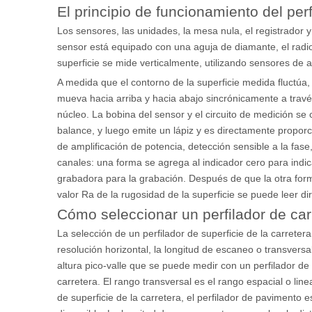
El principio de funcionamiento del perf
Los sensores, las unidades, la mesa nula, el registrador 
sensor está equipado con una aguja de diamante, el radio
superficie se mide verticalmente, utilizando sensores de
A medida que el contorno de la superficie medida fluctúa,
mueva hacia arriba y hacia abajo sincrónicamente a travé
núcleo. La bobina del sensor y el circuito de medición se
balance, y luego emite un lápiz y es directamente proporc
de amplificación de potencia, detección sensible a la fas
canales: una forma se agrega al indicador cero para indica
grabadora para la grabación. Después de que la otra forma s
valor Ra de la rugosidad de la superficie se puede leer di
Cómo seleccionar un perfilador de car
La selección de un perfilador de superficie de la carretera
resolución horizontal, la longitud de escaneo o transversal
altura pico-valle que se puede medir con un perfilador de 
carretera. El rango transversal es el rango espacial o line
de superficie de la carretera, el perfilador de pavimento es