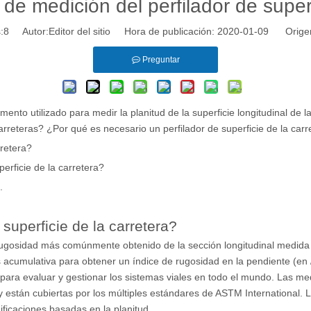
 de medición del perfilador de super
:
8
Autor:Editor del sitio Hora de publicación: 2020-01-09 Orige
Preguntar
umento utilizado para medir la planitud de la superficie longitudinal d
rreteras? ¿Por qué es necesario un perfilador de superficie de la carr
rretera?
perficie de la carretera?
.
 superficie de la carretera?
e rugosidad más comúnmente obtenido de la sección longitudinal medida 
acumulativa para obtener un índice de rugosidad en la pendiente (en / 
o para evaluar y gestionar los sistemas viales en todo el mundo. Las me
y están cubiertas por los múltiples estándares de ASTM International. L
ficaciones basadas en la planitud.