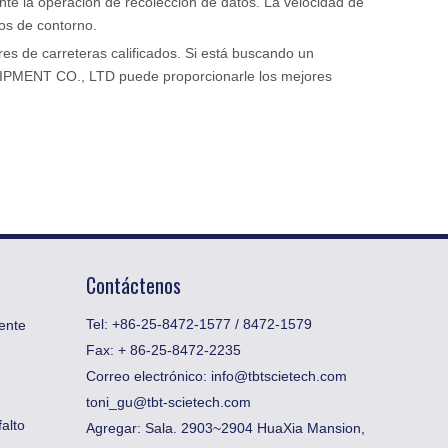
ante la operación de recolección de datos. La velocidad de
tos de contorno.
es de carreteras calificados. Si está buscando un
UIPMENT CO., LTD puede proporcionarle los mejores
Contáctenos
Tel: +86-25-8472-1577 / 8472-1579
ente
Fax:
​+ 86-25-8472-2235
Correo electrónico:
info@tbtscietech.com
toni_gu@tbt-scietech.com
alto
Agregar: Sala. 2903~2904 HuaXia Mansion,