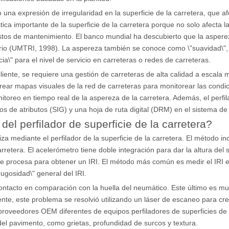
a expresión de irregularidad en la superficie de la carretera, que afec
ca importante de la superficie de la carretera porque no solo afecta la
tos de mantenimiento. El banco mundial ha descubierto que la aspereza
suario (UMTRI, 1998). La aspereza también se conoce como \"suavidad\"
\" para el nivel de servicio en carreteras o redes de carreteras.
l cliente, se requiere una gestión de carreteras de alta calidad a esca
rear mapas visuales de la red de carreteras para monitorear las condi
nitoreo en tiempo real de la aspereza de la carretera. Además, el perf
os de atributos (SIG) y una hoja de ruta digital (DRM) en el sistema de
del perfilador de superficie de la carretera?
za mediante el perfilador de la superficie de la carretera. El método in
arretera. El acelerómetro tiene doble integración para dar la altura del 
n se procesa para obtener un IRI. El método más común es medir el IRI
ugosidad\" general del IRI.
 contacto en comparación con la huella del neumático. Este último es 
emente, este problema se resolvió utilizando un láser de escaneo para cr
roveedores OEM diferentes de equipos perfiladores de superficies de
del pavimento, como grietas, profundidad de surcos y textura.