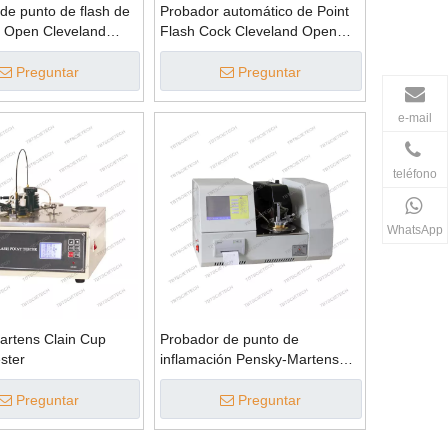
de punto de flash de
Probador automático de Point
d Open Cleveland
Flash Cock Cleveland Open
mente automático
Cup
Preguntar
Preguntar
e-mail
teléfono
WhatsApp
artens Clain Cup
Probador de punto de
ster
inflamación Pensky-Martens
totalmente automático
Preguntar
Preguntar