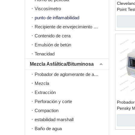
Clevelan
Viscosímetro
Point Tes
punto de inflamabilidad
Recipiente de envejecimiento a presión PAV
Contenido de cera
Emulsión de betún
Tenacidad
Mezcla Asfáltica/Bituminosa
Probador de aglomerante de asfalto
Mezcla
Extracción
Perforación y corte
Probador
Pensky M
Compaction
Point Tes
estabilidad marshall
Baño de agua