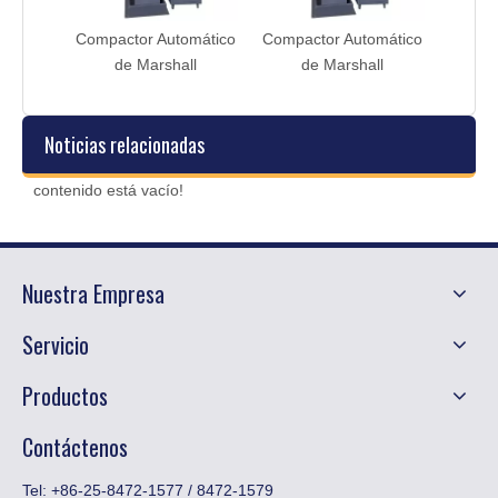
ctrico
Compactor Automático
Compactor Automático
Máqui
cuado
de Marshall
de Marshall
mezc
dual
Noticias relacionadas
contenido está vacío!
Nuestra Empresa
Servicio
Productos
Contáctenos
Tel: +86-25-8472-1577 / 8472-1579