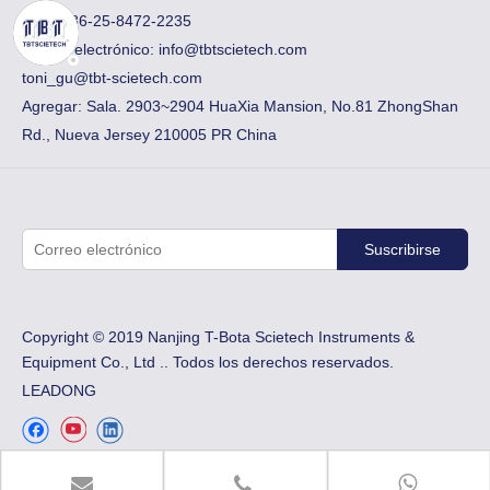
Fax:
​+ 86-25-8472-2235
Correo electrónico:
info@tbtscietech.com
toni_gu@tbt-scietech.com
Agregar: Sala. 2903~2904 HuaXia Mansion, No.81 ZhongShan
Rd., Nueva Jersey 210005 PR China
Suscribirse
Copyright © 2019 Nanjing T-Bota Scietech Instruments &
Equipment Co., Ltd .. Todos los derechos reservados.
LEADONG