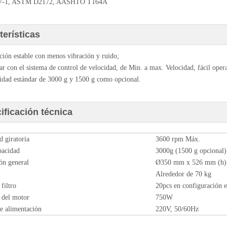
7-1, ASTM D2172, AASHTO T164A
terísticas
ción estable con menos vibración y ruido;
ar con el sistema de control de velocidad, de Min. a max. Velocidad, fácil oper
idad estándar de 3000 g y 1500 g como opcional.
ificación técnica
d giratoria
3600 rpm Máx.
pacidad
3000g (1500 g opcional)
ón general
Ø350 mm x 526 mm (h)
Alrededor de 70 kg
filtro
20pcs en configuración e
 del motor
750W
e alimentación
220V, 50/60Hz