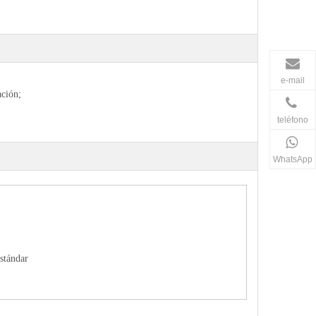
e-mail
ación;
teléfono
WhatsApp
stándar