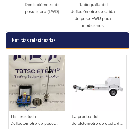
ro de
Desflectómetro de
Radiografía del
(tipo
peso ligero (LWD)
deflectómetro de caída
 el
de peso FWD para
)
mediciones
Noticias relacionadas
TBT Scietech
La prueba del
Deflectómetro de peso
defelctómetro de caída de
ligero TBTLWD-1G Pantalla
peso