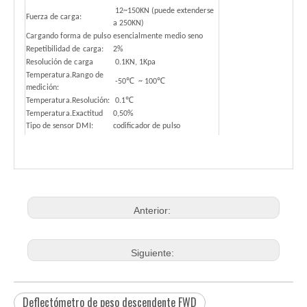
12~150KN (puede extenderse
Fuerza de carga:
a 250KN)
Cargando forma de pulso
esencialmente medio seno
Repetibilidad de carga:
2%
Resolución de carga
0.1KN, 1Kpa
Temperatura.Rango de
-50℃ ~ 100℃
medición:
Temperatura.Resolución:
0.1℃
Temperatura.Exactitud
0,50%
Tipo de sensor DMI:
codificador de pulso
Cantidad de sensores
1 PC
DMI:
horizontal dentro de ± 2
Localización GPS:
metros
Anterior:
Siguiente:
Deflectómetro de peso descendente FWD