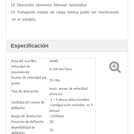
18. Operación Opciones: Manual/ Automático
19. Trabajando estado de carga lámina poder ser monitoreado
en el pantalla.
Especificación
Peso del martillo:
450KG
Velocidad de
0~120 km/hora
movimiento:
Prueba de velocidad por
25~30s
punto:
Imán sensor de velocidad
Tipo de desviación:
electrico
1 ~ 9 piezas seleccionables
Cantidad del sensor de
(configuración estándar es 9
deflexión:
piezas)
Rango de desviación:
±2500um
Precisión de deflexión:
2%
Repetibilidad de
1%
deflexión: