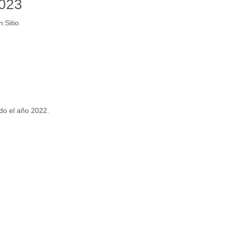
2023
n:
Sitio
do el año 2022.