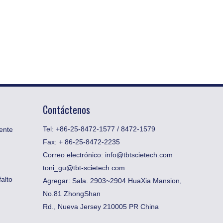
Contáctenos
Tel: +86-25-8472-1577 / 8472-1579
ente
Fax:
​+ 86-25-8472-2235
Correo electrónico:
info@tbtscietech.com
toni_gu@tbt-scietech.com
alto
Agregar: Sala. 2903~2904 HuaXia Mansion,
No.81 ZhongShan
Rd., Nueva Jersey 210005 PR China