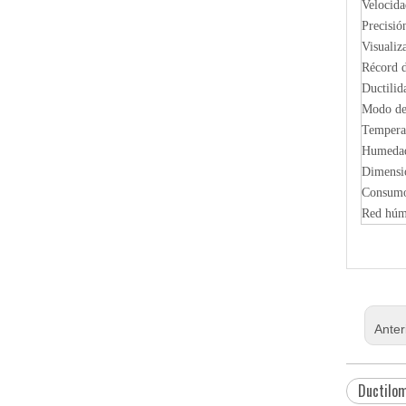
Velocida
Precisió
Visualiz
Récord d
Ductili
Modo de 
Tempera
Humedad
Dimensi
Consumo 
Red húm
Anter
Ductilo