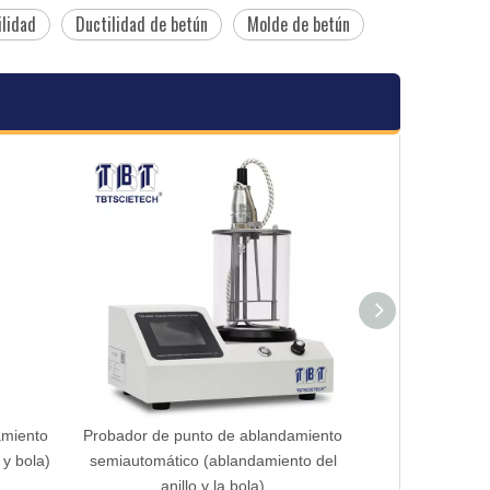
ilidad
Ductilidad de betún
Molde de betún
nto
Probador de punto de ablandamiento
Probador de punto 
la)
semiautomático (ablandamiento del
automático (probador
anillo y la bola)