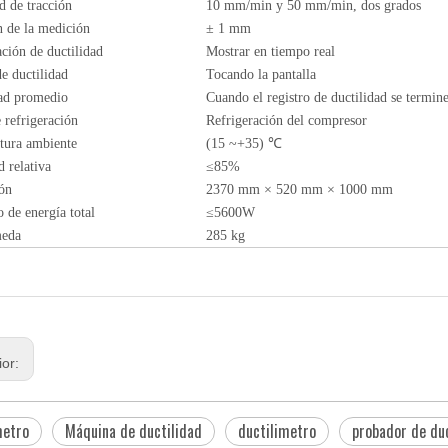
d de tracción
10 mm/min y 50 mm/min, dos grados
n de la medición
± 1 mm
ación de ductilidad
Mostrar en tiempo real
e ductilidad
Tocando la pantalla
dad promedio
Cuando el registro de ductilidad se termin
refrigeración
Refrigeración del compresor
tura ambiente
(15 ~+35) ℃
 relativa
≤85%
ón
2370 mm × 520 mm × 1000 mm
de energía total
≤5600W
eda
285 kg
ior:
metro
Máquina de ductilidad
ductilimetro
probador de du