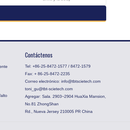
Contáctenos
Tel: +86-25-8472-1577 / 8472-1579
ente
Fax:
​+ 86-25-8472-2235
Correo electrónico:
info@tbtscietech.com
toni_gu@tbt-scietech.com
alto
Agregar: Sala. 2903~2904 HuaXia Mansion,
No.81 ZhongShan
Rd., Nueva Jersey 210005 PR China