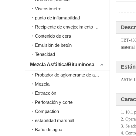
Viscosímetro
punto de inflamabilidad
Recipiente de envejecimiento a presión PAV
Descr
Contenido de cera
TBT-4508
Emulsión de betún
material
Tenacidad
Mezcla Asfáltica/Bituminosa
Están
Probador de aglomerante de asfalto
ASTM D
Mezcla
Extracción
Carac
Perforación y corte
Compaction
1. 10.1 
2. Opera
estabilidad marshall
3. Se ad
Baño de agua
4. Contr