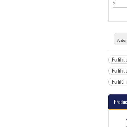
2
Anter
Perfilad
Perfilad
Perfilóm
Produc