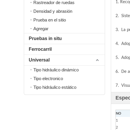
1. Reco
Rastreador de ruedas
Densidad y abrasión
2. Sist
Prueba en el sitio
Agregar
3. La p
Pruebas in situ
4. Adop
Ferrocarril
5. Adop
Universal
Tipo hidráulico dinámico
6. De a
Tipo electronico
7. Visu
Tipo hidráulico estático
Espec
NO
1
2