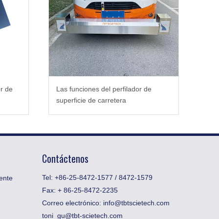
r de
Las funciones del perfilador de
superficie de carretera
Contáctenos
Tel: +86-25-8472-1577 / 8472-1579
ente
Fax:
​+ 86-25-8472-2235
Correo electrónico:
info@tbtscietech.com
toni_gu@tbt-scietech.com