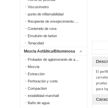
Viscosímetro
punto de inflamabilidad
Recipiente de envejecimiento a presión PAV
Contenido de cera
Emulsión de betún
Tenacidad
Mezcla Asfáltica/Bituminosa
Probador de aglomerante de asfalto
Descr
Mezcla
El perf
Extracción
carrete
Perforación y corte
prueba 
Compaction
para lo
estabilidad marshall
Carac
Baño de agua