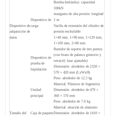
Bomba hidráulica: capacidad
100kN
manguera de alta presión: longitud
Dispositivo de
2 m
Dispositivo de
carga
Varilla de extensión del cilindro de
adquisición de
presión enchufable:
datos
1×40 mm, 1×90 mm, 1×120 mm,
1×160 mm, 2×60 mm
Bastidor de soporte de tres puntos
(con brazo de palanca giratorio y
Dispositivo de
retráctil, base ajustable)
prueba de
Dimensión: alrededor de 2320 ×
liquidación
570 × 420 mm (LxWxH)
Peso: alrededor de 12,5 kg
Material: Plásticos de Ingeniería
Unidad
Dimensión: alrededor de 470 ×
principal
360 × 170 mm
Peso: alrededor de 7,0 kg
Material: aleación de aluminio
Tamaño del
Caja de paquete
Dimensión: alrededor de 1410 ×