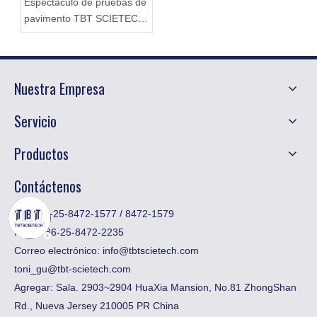
Espectáculo de pruebas de
pavimento TBT SCIETECH
RSP (Road Surface
Profiler)
Nuestra Empresa
Servicio
Productos
Contáctenos
Tel: +86-25-8472-1577 / 8472-1579
Fax:
​+ 86-25-8472-2235
Correo electrónico:
info@tbtscietech.com
toni_gu@tbt-scietech.com
Agregar: Sala. 2903~2904 HuaXia Mansion, No.81 ZhongShan
Rd., Nueva Jersey 210005 PR China