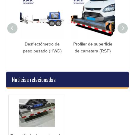
ro de
Desflectómetro de
Profiler de superficie
(tipo
peso pesado (HWD)
de carretera (RSP)
 el
)
Noticias relacionadas