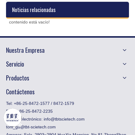
Noticias relacionadas
contenido está vacío!
Nuestra Empresa
Servicio
Productos
Contáctenos
Tel: +86-25-8472-1577 / 8472-1579
Fax:
​+ 86-25-8472-2235
Correo electrónico:
info@tbtscietech.com
toni_gu@tbt-scietech.com
Agregar: Sala. 2903~2904 HuaXia Mansion, No.81 ZhongShan