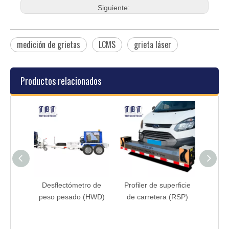
montaje
Siguiente:
medición de grietas
LCMS
grieta láser
Productos relacionados
ro de
Desflectómetro de
Profiler de superficie
(tipo
peso pesado (HWD)
de carretera (RSP)
 el
)