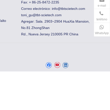
Fax:
​+ 86-25-8472-2235
e-mail
Correo electrónico:
info@tbtscietech.com
toni_gu@tbt-scietech.com
teléfono
alto
Agregar: Sala. 2903~2904 HuaXia Mansion,
No.81 ZhongShan
WhatsApp
Rd., Nueva Jersey 210005 PR China