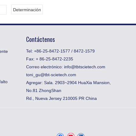
Determinación
Contáctenos
Tel: +86-25-8472-1577 / 8472-1579
ente
Fax:
​+ 86-25-8472-2235
Correo electrónico:
info@tbtscietech.com
toni_gu@tbt-scietech.com
alto
Agregar: Sala. 2903~2904 HuaXia Mansion,
No.81 ZhongShan
Rd., Nueva Jersey 210005 PR China