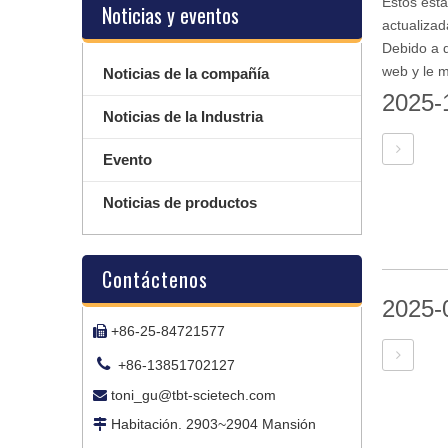
Estos está
Noticias y eventos
actualiza
Debido a 
web y le m
Noticias de la compañía
2025-
Noticias de la Industria
Evento
Noticias de productos
Contáctenos
2025-
+86-25-84721577


+86-13851702127
toni_gu@tbt-scietech.com

Habitación. 2903~2904 Mansión
