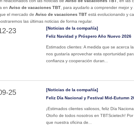
n relacionados con las noticias de
Aviso de vacaciones TBT
, en las
da en
Aviso de vacaciones TBT
, para ayudarlo a comprender mejor y
que el mercado de
Aviso de vacaciones TBT
está evolucionando y ca
ostraremos las últimas noticias de forma regular.
[Noticias de la compañía]
12-23
Feliz Navidad y Próspero Año Nuevo 2026
Estimados clientes: A medida que se acerca l
nos gustaría aprovechar esta oportunidad par
confianza y cooperación duran...
[Noticias de la compañía]
09-25
Feliz Día Nacional y Festival Mid-Eutumn 2
¡Estimados clientes valiosos, feliz Día Naciona
Otoño de todos nosotros en TBTScietech! Por 
que nuestra oficina de...