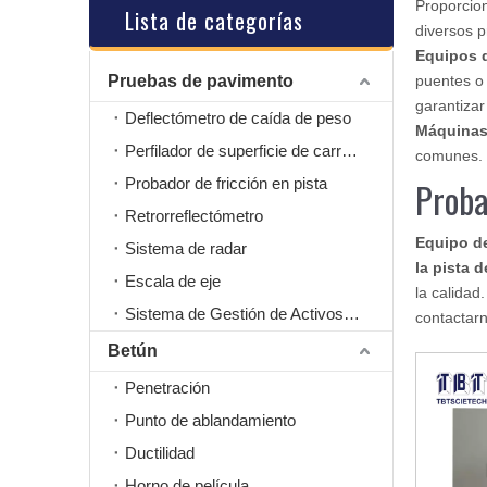
Proporcio
Lista de categorías
diversos p
Equipos 
Pruebas de pavimento
puentes o 
garantizar
Deflectómetro de caída de peso
Máquinas
Perfilador de superficie de carretera
comunes.
Probador de fricción en pista
Proba
Retrorreflectómetro
Equipo d
Sistema de radar
la pista d
Escala de eje
la calidad
Sistema de Gestión de Activos Viales
contactarn
Betún
Penetración
Punto de ablandamiento
Ductilidad
Horno de película