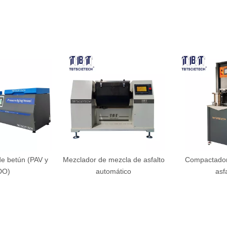
e betún (PAV y
Mezclador de mezcla de asfalto
Compactador 
DO)
automático
asf