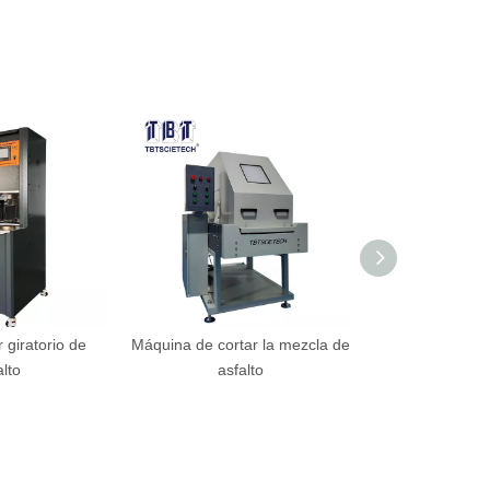
giratorio de
Máquina de cortar la mezcla de
Reéómetro de h
alto
asfalto
de as