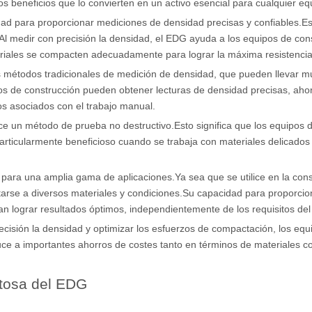
beneficios que lo convierten en un activo esencial para cualquier eq
dad para proporcionar mediciones de densidad precisas y confiables.Esto
o.Al medir con precisión la densidad, el EDG ayuda a los equipos de co
riales se compacten adecuadamente para lograr la máxima resistencia
los métodos tradicionales de medición de densidad, que pueden llevar
ipos de construcción pueden obtener lecturas de densidad precisas, aho
os asociados con el trabajo manual.
ece un método de prueba no destructivo.Esto significa que los equipo
articularmente beneficioso cuando se trabaja con materiales delicados
ara una amplia gama de aplicaciones.Ya sea que se utilice en la constr
rse a diversos materiales y condiciones.Su capacidad para proporcio
n lograr resultados óptimos, independientemente de los requisitos del
cisión la densidad y optimizar los esfuerzos de compactación, los equ
duce a importantes ahorros de costes tanto en términos de materiales
itosa del EDG