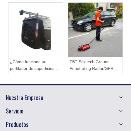
¿Cómo funciona un
TBT Scietech Ground
perfilador de superficies de
Penetrating Radar/GPR
carreteras?
para la carretera de
detección, construcción de
túneles, puente, militar y
Nuestra Empresa
arqueología
Servicio
Productos