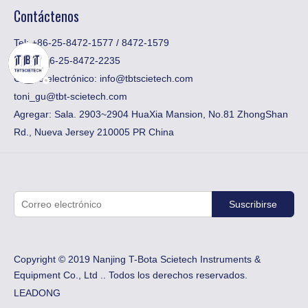
Contáctenos
Tel: +86-25-8472-1577 / 8472-1579
Fax:
​+ 86-25-8472-2235
Correo electrónico:
info@tbtscietech.com
toni_gu@tbt-scietech.com
Agregar: Sala. 2903~2904 HuaXia Mansion, No.81 ZhongShan
Rd., Nueva Jersey 210005 PR China
Suscribirse
Copyright © 2019 Nanjing T-Bota Scietech Instruments &
Equipment Co., Ltd .. Todos los derechos reservados.
LEADONG