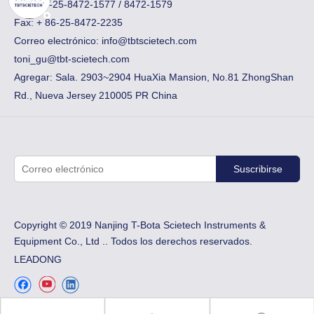
Tel: +86-25-8472-1577 / 8472-1579
Fax:
​+ 86-25-8472-2235
Correo electrónico:
info@tbtscietech.com
toni_gu@tbt-scietech.com
Agregar: Sala. 2903~2904 HuaXia Mansion, No.81 ZhongShan
Rd., Nueva Jersey 210005 PR China
Suscribirse
Copyright © 2019 Nanjing T-Bota Scietech Instruments &
Equipment Co., Ltd .. Todos los derechos reservados.
LEADONG