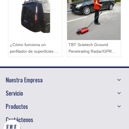
¿Cómo funciona un
TBT Scietech Ground
perfilador de superficies de
Penetrating Radar/GPR
carreteras?
para la carretera de
detección, construcción de
túneles, puente, militar y
Nuestra Empresa
arqueología
Servicio
Productos
Contáctenos