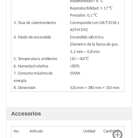
Repetibilidad ≤ 8 ℃
Reproducibilidad: ≤ 17 ℃
Precisión: 0,1 ℃
3. Tasa de calentamiento
Corresponde con GB/T3536 y
ASTM D92
4. Modo de encendido
Encendido eléctrico,
Diámetro de la llama de gas:
3,2 mm ~ 4,8 mm
5. Temperatura ambiente
(10～40)℃
6. Humedad relativa
≤80%
7. Consumo máximo de
500W
energía
8. Dimensión
520 mm × 380 mm × 310 mm
Accesorios
No.
Artículo
Unidad
Cantidad