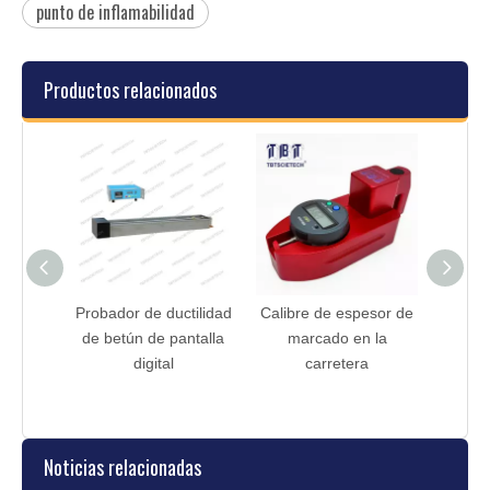
punto de inflamabilidad
Productos relacionados
mático
Probador de ductilidad
Calibre de espesor de
h Cock
de betún de pantalla
marcado en la
en Cup
digital
carretera
Noticias relacionadas