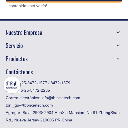
contenido está vacío!
Nuestra Empresa
Servicio
Productos
Contáctenos
Tel: +86-25-8472-1577 / 8472-1579
Fax:
​+ 86-25-8472-2235
Correo electrónico:
info@tbtscietech.com
toni_gu@tbt-scietech.com
Agregar: Sala. 2903~2904 HuaXia Mansion, No.81 ZhongShan
Rd., Nueva Jersey 210005 PR China