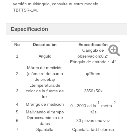
versión multiángulo, consulte nuestro modelo
TBTTSR-1M.
Especificación
No
Descripción
Especificación
O
ángulo de
1
Ángulo
observación
:0.2°
E
ángulo de entrada
：
-4°
M
área de medición
2
(diámetro del punto
φ25mm
de prueba)
L
temperatura de
3
color de la fuente de
2856±50k
luz
-1
-2
4
M
rango de medición
0
2000 cd·lx
·metro
～
5
M
aliviando el tiempo
≈2s
D
procesamiento de
6
30 piezas una vez
datos
7
S
pantalla
C
pantalla táctil olorosa