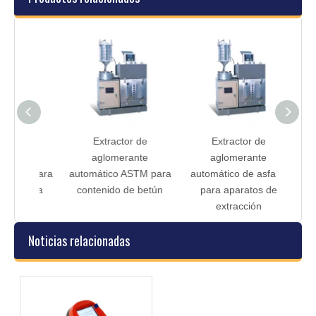
de
Extractor de
Extractor de
Extra
te
aglomerante
aglomerante
autom
TM para
automático ASTM para
automático de asfalto
par
inosa
contenido de betún
para aparatos de
extracción
Noticias relacionadas