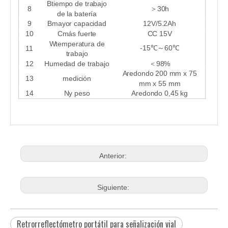
B
tiempo de trabajo
8
＞
30h
de la batería
9
B
mayor capacidad
12V/5.2Ah
10
C
más fuerte
CC 15V
W
temperatura de
-15℃
60℃
11
～
trabajo
12
Humedad de trabajo
＜
98%
A
redondo
200 mm x 75
13
medición
mm x 55 mm
14
N
y peso
A
redondo
0,45 kg
Anterior:
Siguiente:
Retrorreflectómetro portátil para señalización vial