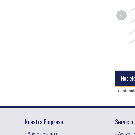
Extractor centrífugo de asfalto
automático
Notici
contenid
Nuestra Empresa
Servicio
Sobre nosotros
Apoyo té