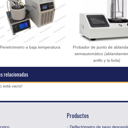
Penetrómetro a baja temperatura
Probador de punto de abland
semiautomático (ablandamien
anillo y la bola)
as relacionadas
o está vacío!
Productos
cnico
Deflectómetro de peso descend