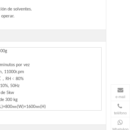
ción de solventes.
e operar.
00g
inutos por vez
, 11000r.pm
℃，RH﹤80%
0%, 50Hz
de 5kw
e-mail
e 300 kg
)×800㎜(W)×1600㎜(H)
teléfono
WhatsApp