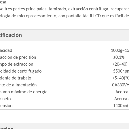
nosa.
uye tres partes principales: tamizado, extracción centrífuga, recupera
ología de microprocesamiento, con pantalla táctil LCD que es fácil d
ificación
acidad
1000g~15
racción de precisión
≤0.1%
mpo de extracción
(20~40) m
ocidad de centrifugado
5500r.pm
iente de trabajo
(5~40)
nte de alimentación
CA380V±1
nsumo máximo de energía
Acerca 
o neto
Acerca d
mensión
1400㎜(L