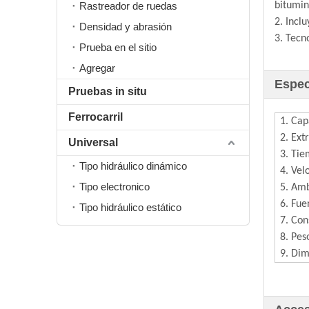
Rastreador de ruedas
bitumi
2. Incl
Densidad y abrasión
3. Tecn
Prueba en el sitio
Agregar
Espec
Pruebas in situ
Ferrocarril
1. Cap
2. Ext
Universal
3. Tie
Tipo hidráulico dinámico
4. Vel
Tipo electronico
5. Amb
6. Fue
Tipo hidráulico estático
7. Co
8. Pes
9. Di