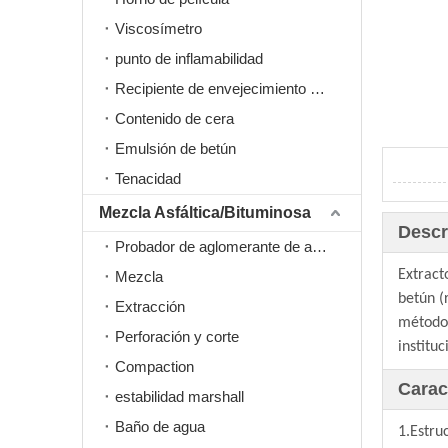
Viscosímetro
punto de inflamabilidad
Recipiente de envejecimiento a presión PAV
Contenido de cera
Emulsión de betún
Tenacidad
Mezcla Asfáltica/Bituminosa
Descr
Probador de aglomerante de asfalto
Extract
Mezcla
betún (
Extracción
método 
Perforación y corte
institu
Compaction
Carac
estabilidad marshall
Baño de agua
1.Estru