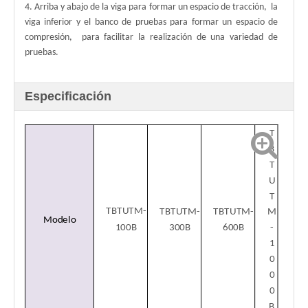
4. Arriba y abajo de la viga para formar un espacio de tracción,
la
viga inferior y el banco de pruebas para formar un espacio de
compresión,
para facilitar la realización de una variedad de
pruebas.
Especificación
T
B
T
U
T
TBTUTM-
TBTUTM-
TBTUTM-
M
Modelo
100B
300B
600B
-
1
0
0
0
B