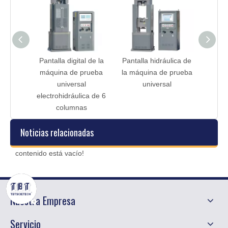
Pantalla digital de la
Pantalla hidráulica de
Juego de puñetaz
máquina de prueba
la máquina de prueba
flexión fría
universal
universal
electrohidráulica de 6
columnas
Noticias relacionadas
contenido está vacío!
Nuestra Empresa
Servicio