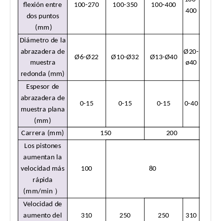
flexión entre
100-270
100-350
100-400
400
dos puntos
(mm)
Diámetro de la
abrazadera de
Ø20-
Ø6-Ø22
Ø10-Ø32
Ø13-Ø40
muestra
ø40
redonda (mm)
Espesor de
abrazadera de
0-15
0-15
0-15
0-40
muestra plana
(mm)
Carrera (mm)
150
200
Los pistones
aumentan la
velocidad más
100
80
rápida
）
(mm/min
Velocidad de
aumento del
310
250
250
310