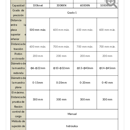
1000BS
Capacidad
100knet
300KKN
6000KN
1000knet
Grado de
Grado 1
precisión
Distancia
entre la
placa
500 mm máx.
600 mm máx.
600 mm máx.
600 mm máx.
superior e
inferior
Distancia de
600 mm máx.
700 mm máx.
700 mm máx.
700 mm máx.
tracción
Pistón
200 mm
200 mm
200 mm
200 mm
accionado
Diámetro de
la muestra
Φ6-Φ22mm
Φ10-Φ32mm
Φ13-Φ40mm
Φ14-Φ45mm
redonda
Diámetro de
la muestra
0-15mm
0-20mm
0-20mm
0-40 mm
plana
El máximo.
Distancia de
300 mm
300 mm
300 mm
300 mm
prueba de
flexión
control de
Manual
carga
Método de
sujeción
de
hidráulica