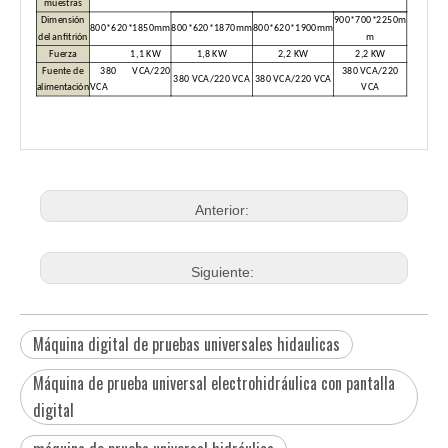
muestras
Dimensión
900*700*2250m
800*620*1850mm
800*620*1870mm
800*620*1900mm
del anfitrión
m
Fuerza
1,1 KW
1,8 KW
2,2 KW
2,2 KW
Fuente de
380 VCA/220
380 VCA/220
380 VCA/220 VCA
380 VCA/220 VCA
alimentación
VCA
VCA
Anterior:
Siguiente:
Máquina digital de pruebas universales hidaulicas
Máquina de prueba universal electrohidráulica con pantalla
digital