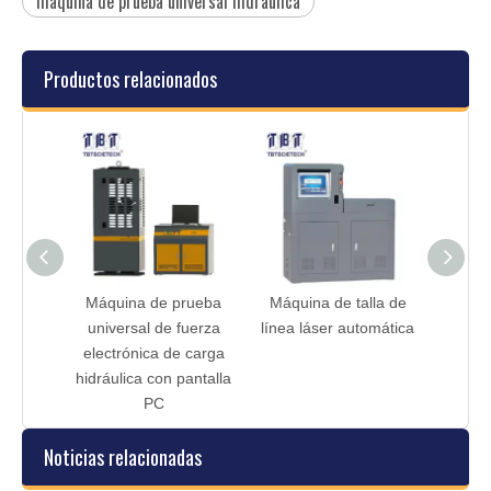
máquina de prueba universal hidráulica
Productos relacionados
rueba
Máquina de prueba
Máquina de talla de
Máqu
antalla
universal de fuerza
línea láser automática
univer
ulica
electrónica de carga
serv
hidráulica con pantalla
PC
Noticias relacionadas