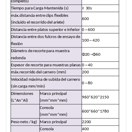
completo)
Tiempo para Carga Mantenida (s)
≥ 30s
máx.distancia entre clips flexibles
6
00
(incluido el recorrido del ariete)
Distancia entre platos superior e inferior
0 ~ 600
Distancia entre dos fulcros de ensayo de
100 ~ 420
flexión
Diámetro de recorte para muestra
Φ20 ~Φ60
redonda
Espesor de recorte para muestras planas
0 ~ 40
máx.recorrido del carnero (mm)
200
Velocidad máxima de subida del carnero
0 ~ 80
(sin carga mm/min)
Dimensiones
Marco principal
960*620*2150
(L*An*Al)
(mm*mm*mm)
Consola
600*660*1780
(mm*mm*mm)
Peso neto / kg)
Marco principal
2200
Consola
400